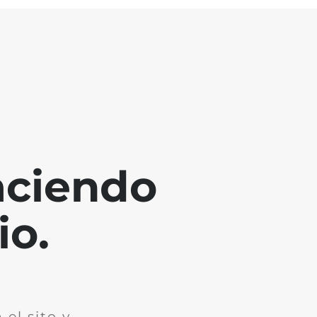
aciendo
io.
el sito y