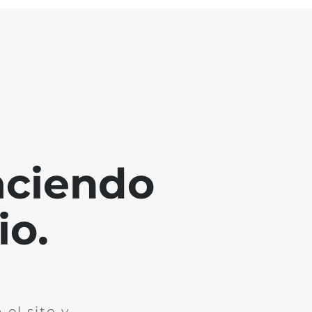
aciendo
io.
el sito y